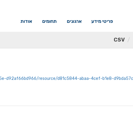
פריטי מידע
ארגונים
תחומים
אודות
CSV
5-b721-495b-ae5e-d92af66bd966/resource/d81c5844-abaa-4cef-b1e8-d9b