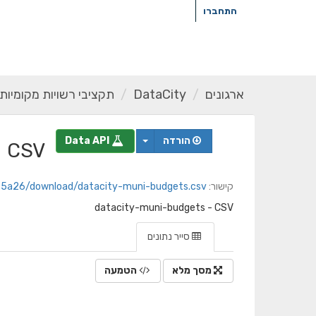
ילוג
התחברו
תוכן
ארגונים
DataCity
תקציבי רשויות מקומיות
הורדה
Data API
CSV
קישור:
da57c5a26/download/datacity-muni-budgets.csv
datacity-muni-budgets - CSV
סייר נתונים
מסך מלא
הטמעה