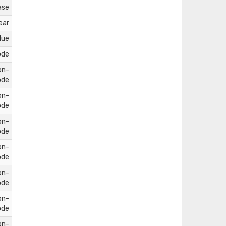
ase
ear
lue
ode
on-
ode
on-
ode
on-
ode
on-
ode
on-
ode
on-
ode
on-