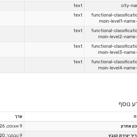
text
city-n
text
functional-classificati
moin-level1-name
text
functional-classificati
moin-level2-name
text
functional-classificati
moin-level3-name
text
functional-classificati
moin-level4-name
ע נוסף
ה
ערך
ון אחרון
9 אוגוסט, 2026
יך יצירת קובץ
9 נובמבר, 2020