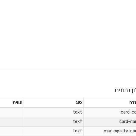
ון נתונים
דה
סוג
תווית
text
card-c
text
card-n
text
municipality-n