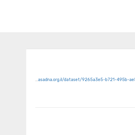
https://opendata.hasadna.org.il/dataset/9265a3e