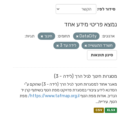
סידור לפי
נמצא פריטי מידע אחד
ארגונים:
DataCity
תחומים:
חינוך
תגיות:
nשרד התעשייה
לידה עד 3
סינון תוצאות
מסגרות חינוך לגיל הרך (לידה - 3)
מאגר אחוד למסגרות חינוך לגיל הרך (לידה - 3) שהוקם ע"י
הסדנא לידע ציבורי במסגרת פרויקט מפת הטף בשיתוף קרן יד
הנדיב. אודות מפת הטף
https://www.tafmap.org.il/
מפת
הטף, עיריית...
CSV
XLSX