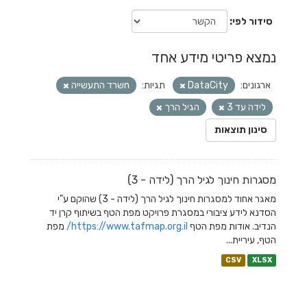
סידור לפי
נמצא פריטי מידע אחד
ארגונים:
DataCity
תגיות:
nשרד התעשייה
לידה עד 3
הגיל הרך
סינון תוצאות
מסגרות חינוך לגיל הרך (לידה - 3)
מאגר אחוד למסגרות חינוך לגיל הרך (לידה - 3) שהוקם ע"י
הסדנא לידע ציבורי במסגרת פרויקט מפת הטף בשיתוף קרן יד
הנדיב. אודות מפת הטף
https://www.tafmap.org.il/
מפת
הטף, עיריית...
CSV
XLSX