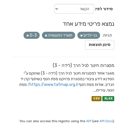
סידור לפי
נמצא פריטי מידע אחד
תגיות:
גני ילדים
nשרד התעשייה
0-3
סינון תוצאות
מסגרות חינוך לגיל הרך (לידה - 3)
מאגר אחוד למסגרות חינוך לגיל הרך (לידה - 3) שהוקם ע"י
הסדנא לידע ציבורי במסגרת פרויקט מפת הטף בשיתוף קרן יד
הנדיב. אודות מפת הטף
https://www.tafmap.org.il/
מפת
הטף, עיריית...
CSV
XLSX
You can also access this registry using the
API
(see
API Docs
).