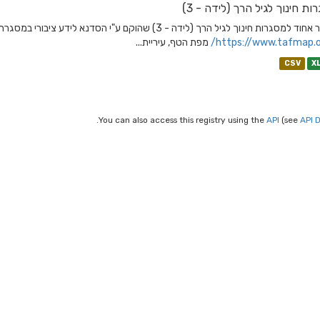
ות חינוך לגיל הרך (לידה - 3)
גרות חינוך לגיל הרך (לידה - 3) שהוקם ע"י הסדנא לידע ציבורי במסגרת פרויקט מפת הטף בשיתוף קרן יד הנדיב. אודות מפת הטף
https://www.tafmap.org
מפת הטף, עיריית...
CSV
X
You can also access this registry using the
API
(see
API 