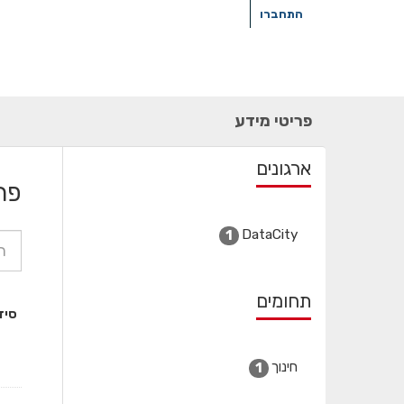
ילוג
התחברו
תוכן
פריטי מידע
ארגונים
פר
DataCity
1
תחומים
סיד
חינוך
1