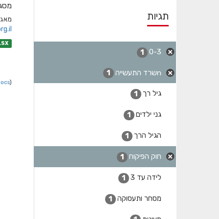
מסגר
תגיות
מאגר אחוד למס
.il/
LSX
0-3
1
nשרד התעשייה
1
Docs
).
גיל רך
1
גני ילדים
1
הגיל הרך
1
חוק הפיקוח
1
לידה עד 3
1
מסחר ותעסוקה
1