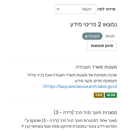
סידור לפי
נמצאו 2 פריטי מידע
תגיות:
מעונות
סינון תוצאות
מעונות משרד העבודה
שכבה מטוייבת של מעונות משרד העבודה אגף בכיר עידוד
תעסוקת הורים. מקור מידע:
https://daycareclasssearch.labor.gov.il/
CSV
XLSX
מסגרות חינוך לגיל הרך (לידה - 3)
מאגר אחוד למסגרות חינוך לגיל הרך (לידה - 3) שהוקם ע"י
הסדנא לידע ציבורי במסגרת פרויקט מפת הטף בשיתוף קרן יד