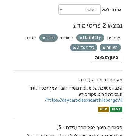
סידור לפי
נמצאו 2 פריטי מידע
ארגונים:
DataCity
תחומים:
חינוך
תגיות:
מעונות
לידה עד 3
סינון תוצאות
מעונות משרד העבודה
שכבה מטוייבת של מעונות משרד העבודה אגף בכיר עידוד
תעסוקת הורים. מקור מידע:
https://daycareclasssearch.labor.gov.il/
CSV
XLSX
מסגרות חינוך לגיל הרך (לידה - 3)
מאגר אחוד למסגרות חינוך לגיל הרך (לידה - 3) שהוקם ע"י