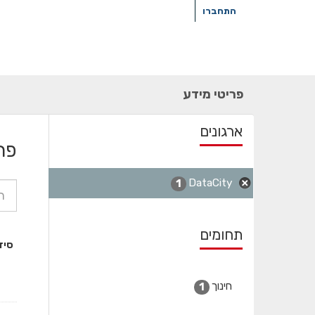
ילוג
התחברו
תוכן
פריטי מידע
ארגונים
פר
DataCity
1
תחומים
סיד
חינוך
1