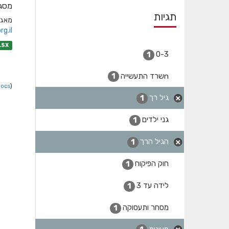
מסגר
תגיות
מאגר אחוד למס
.il/
LSX
0-3
1
nשרד התעשייה
1
Docs
).
גיל רך
1
גני ילדים
1
הגיל הרך
1
חוק הפיקוח
1
לידה עד 3
1
מסחר ותעסוקה
1