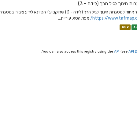
ות חינוך לגיל הרך (לידה - 3)
גרות חינוך לגיל הרך (לידה - 3) שהוקם ע"י הסדנא לידע ציבורי במסגרת פרויקט מפת הטף בשיתוף קרן יד הנדיב. אודות מפת הטף
https://www.tafmap.org
מפת הטף, עיריית...
CSV
X
You can also access this registry using the
API
(see
API 